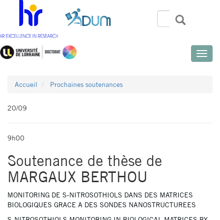
Aller
au
Rechercher
Recherch
Search
contenu
principal
Toggle
naviga
Accueil
Prochaines soutenances
20/09
9h00
Soutenance de thèse de
MARGAUX BERTHOU
MONITORING DE S-NITROSOTHIOLS DANS DES MATRICES
BIOLOGIQUES GRACE A DES SONDES NANOSTRUCTUREES
S-NITROSOTHIOLS MONITORING IN BIOLOGICAL MATRICES BY