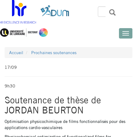
Aller
au
Rechercher
Recherch
Search
contenu
principal
Toggle
naviga
Accueil
Prochaines soutenances
17/09
9h30
Soutenance de thèse de
JORDAN BEURTON
Optimisation physicochimique de films fonctionnalisés pour des
applications cardio-vasculaires
Physicochemical optimization of functionalized films for