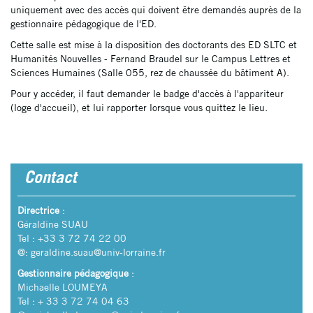
uniquement avec des accès qui doivent être demandés auprès de la
gestionnaire pédagogique de l'ED.
Cette salle est mise à la disposition des doctorants des ED SLTC et
Humanités Nouvelles - Fernand Braudel sur le Campus Lettres et
Sciences Humaines (Salle 055, rez de chaussée du bâtiment A).
Pour y accéder, il faut demander le badge d'accès à l'appariteur
(loge d'accueil), et lui rapporter lorsque vous quittez le lieu.
Contact
Directrice
:
Géraldine SUAU
Tel : +33 3 72 74 22 00
@:
geraldine.suau@univ-lorraine.fr
Gestionnaire pédagogique
:
Michaelle LOUMEYA
Tel : + 33 3 72 74 04 63