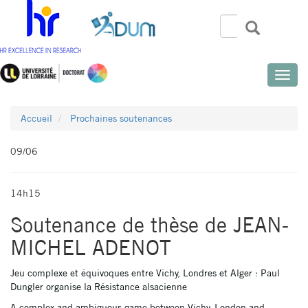
Aller
au
Rechercher
Recherch
Search
contenu
principal
Toggle
naviga
Accueil
Prochaines soutenances
09/06
14h15
Soutenance de thèse de
JEAN-
MICHEL ADENOT
Jeu complexe et équivoques entre Vichy, Londres et Alger : Paul
Dungler organise la Résistance alsacienne
A complex and ambiguous game between Vichy, London and