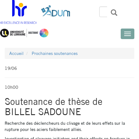
Aller
au
Rechercher
Recherch
Search
contenu
principal
Toggle
naviga
Accueil
Prochaines soutenances
19/06
10h00
Soutenance de thèse de
BILLEL SADOUNE
Recherche des déclencheurs du clivage et de leurs effets sur la
rupture pour les aciers faiblement alliés.
Investigation of cleavage initiators and their effects on fracture in