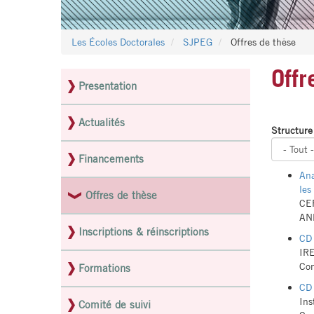
Les Écoles Doctorales
SJPEG
Offres de thèse
Offr
Presentation
Menu
latéral
Actualités
Structure
pages
ED
Financements
Ana
les
Offres de thèse
CER
ANR
Inscriptions & réinscriptions
CD 
IRE
Con
Formations
CD 
Ins
Comité de suivi