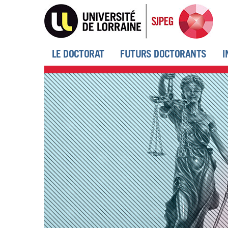
Aller
au
contenu
principal
LE DOCTORAT
FUTURS DOCTORANTS
I
Menu
principal