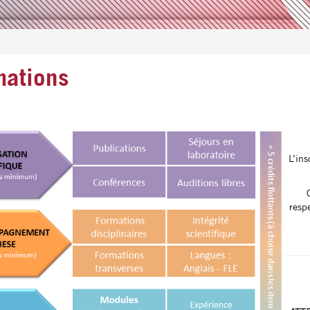
mations
L’ins
respe