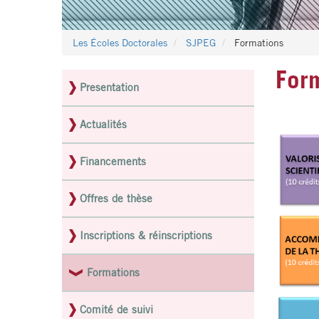
Les Écoles Doctorales
SJPEG
Formations
For
Presentation
Menu
latéral
Actualités
pages
ED
Financements
Offres de thèse
Inscriptions & réinscriptions
Formations
Comité de suivi