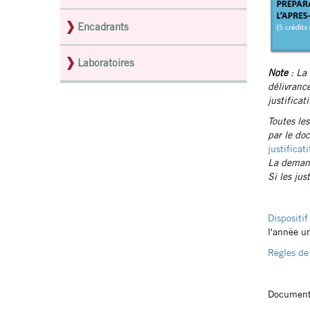
Encadrants
Laboratoires
Note
: La
délivranc
justificat
Toutes le
par le do
justificati
La demand
Si les ju
Dispositif
l'année u
Règles de
Document 