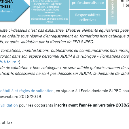
ATTE
lib
 liste ci-dessous n’est pas exhaustive. D’autres éléments équivalents peu
e de crédits sous réserve d'enregistrement en formations hors catalogue 
ifs, et après validation par la direction de l'ED SJPEG.
s formations, manifestations, publications ou communications hors inscri
ctorant dans son espace personnel ADUM à la rubrique « Formations hors ca
fs à fournir
)
.
e de validation « hors catalogue » ne sera validée qu’après examen de s
stificatifs nécessaires ne sont pas déposés sur ADUM, la demande de valid
 détaillé et règles de validation
, en vigueur à l'Ecole doctorale SJPEG pour
niversitaire 2018/2019.
 validation
pour les doctorants
inscrits avant l'année universitaire 2018
utile :