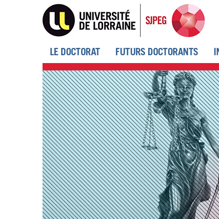
Aller
au
contenu
principal
LE DOCTORAT
FUTURS DOCTORANTS
I
Menu
principal