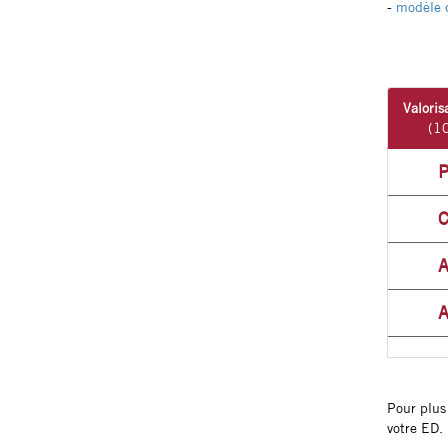
-
modèle d
Valoris
(10
P
C
A
A
Pour plus 
votre ED.